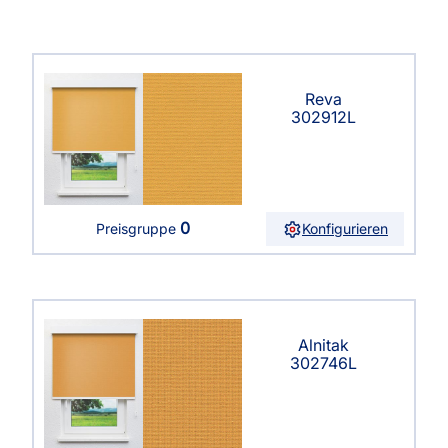
Reva
302912L
0
Konfigurieren
Preisgruppe
Alnitak
302746L