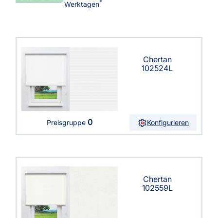
*
Werktagen
Chertan
102524L
0
Konfigurieren
Preisgruppe
Chertan
102559L