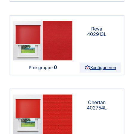
Reva
402913L
0
Konfigurieren
Preisgruppe
Chertan
402754L