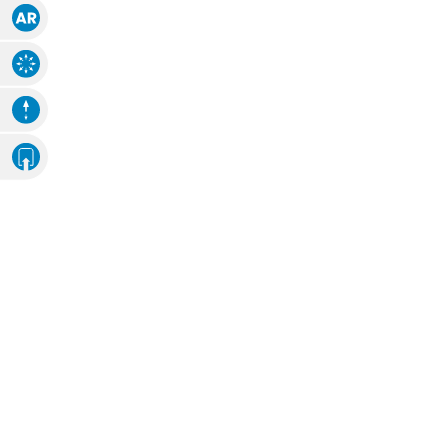
Augmented Reality
Explosions-Zeichnung
Animation
Eigenes Ambiente
Foto hochladen