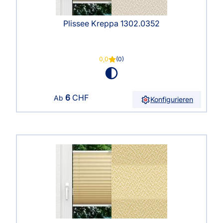
Plissee Kreppa 1302.0352
0,0
(0)
6
CHF
Ab
Konfigurieren