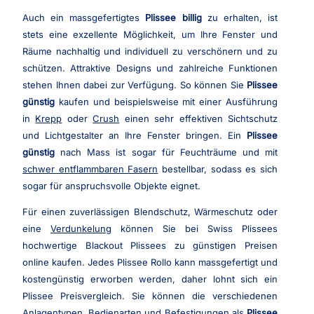
Auch ein massgefertigtes
Plissee billig
zu erhalten, ist
stets eine exzellente Möglichkeit, um Ihre Fenster und
Räume nachhaltig und individuell zu verschönern und zu
schützen. Attraktive Designs und zahlreiche Funktionen
stehen Ihnen dabei zur Verfügung. So können Sie
Plissee
günstig
kaufen und beispielsweise mit einer Ausführung
in
Krepp
oder
Crush
einen sehr effektiven Sichtschutz
und Lichtgestalter an Ihre Fenster bringen. Ein
Plissee
günstig
nach Mass ist sogar für Feuchträume und mit
schwer entflammbaren Fasern
bestellbar, sodass es sich
sogar für anspruchsvolle Objekte eignet.
Für einen zuverlässigen Blendschutz, Wärmeschutz oder
eine
Verdunkelung
können Sie bei Swiss Plissees
hochwertige Blackout Plissees zu günstigen Preisen
online kaufen. Jedes Plissee Rollo kann massgefertigt und
kostengünstig erworben werden, daher lohnt sich ein
Plissee Preisvergleich. Sie können die verschiedenen
Anlagentypen, Bedienarten und Befestigungen als
Plissee