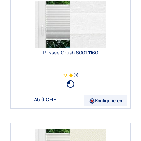
Plissee Crush 6001.1160
0,0
(0)
6
CHF
Ab
Konfigurieren