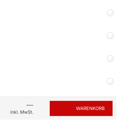
Smart Slim-Fit
Plissees 16mm
Bezahlung
---
WARENKORB
inkl. MwSt.
sterversand
Vorkasse
tion
PayPal