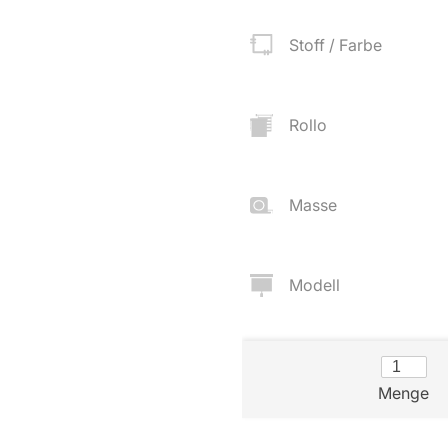
Zubehör
Stoff / Farbe
angen
tter
Rollo
ilder
Masse
Modell
Über uns
Versand
Menge
AGB
Kostenloser Mu
Impressum
Versandinforma