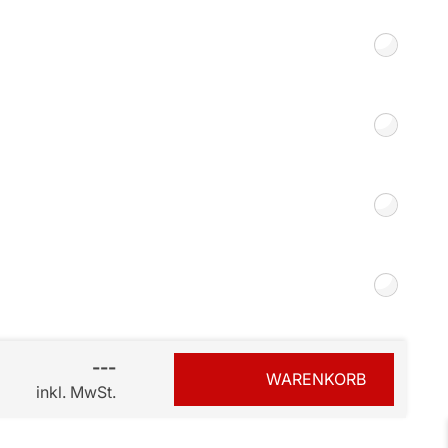
Smart Slim-Fit
Plissees 16mm
Bezahlung
---
WARENKORB
inkl. MwSt.
sterversand
Vorkasse
tion
PayPal