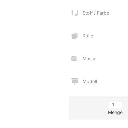
Zubehör
Stoff / Farbe
angen
tter
Rollo
ilder
Masse
Modell
Über uns
Versand
Menge
AGB
Kostenloser Mu
Impressum
Versandinforma