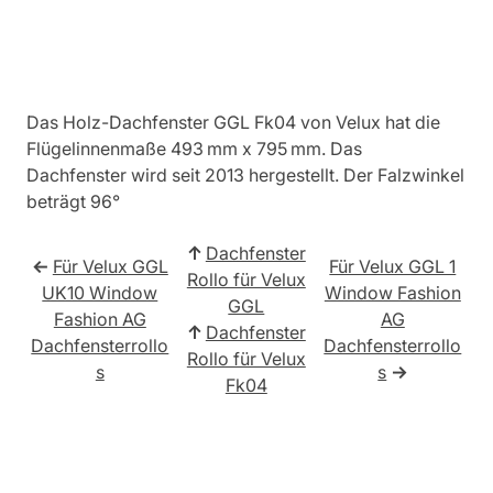
Das Holz-Dachfenster GGL Fk04 von Velux hat die
Flügelinnenmaße 493 mm x 795 mm. Das
Dachfenster wird seit 2013 hergestellt. Der Falzwinkel
beträgt 96°
↑
Dachfenster
←
Für Velux GGL
Für Velux GGL 1
Rollo für Velux
UK10 Window
Window Fashion
GGL
Fashion AG
AG
↑
Dachfenster
Dachfensterrollo
Dachfensterrollo
Rollo für Velux
s
s
→
Fk04