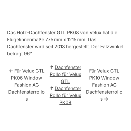
Das Holz-Dachfenster GTL PK08 von Velux hat die
Flügelinnenmaße 775 mm x 1215 mm. Das
Dachfenster wird seit 2013 hergestellt. Der Falzwinkel
beträgt 96°
↑
Dachfenster
←
Für Velux GTL
Für Velux GTL
Rollo für Velux
PK06 Window
PK10 Window
GTL
Fashion AG
Fashion AG
↑
Dachfenster
Dachfensterrollo
Dachfensterrollo
Rollo für Velux
s
s
→
PK08