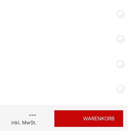
Smart Slim-Fit
Plissees 16mm
Bezahlung
---
WARENKORB
inkl. MwSt.
sterversand
Vorkasse
tion
PayPal