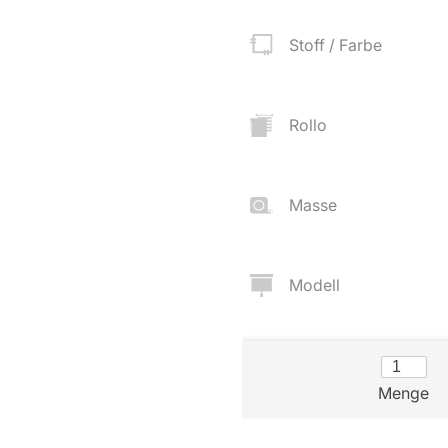
Zubehör
Stoff / Farbe
angen
tter
Rollo
ilder
Masse
Modell
Über uns
Versand
Menge
AGB
Kostenloser Mu
Impressum
Versandinforma